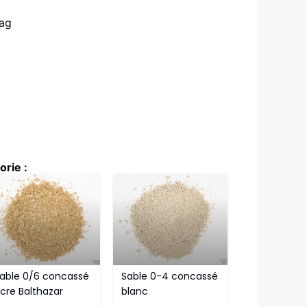
bag
rie :
able 0/6 concassé
Sable 0-4 concassé
cre Balthazar
blanc