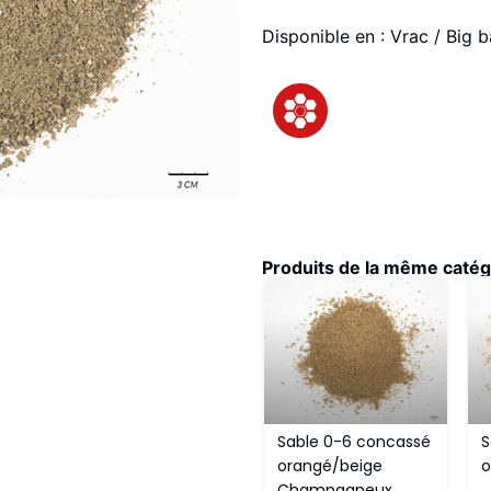
Disponible en : Vrac / Big 
Produits de la même catégo
Sable 0-6 concassé
S
orangé/beige
o
Champagneux