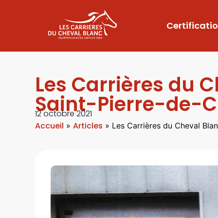
Certificati
Les Carrières du 
Saint-Pierre-de-
12 octobre 2021
Accueil
Articles
»
»
Les Carrières du Cheval Bla