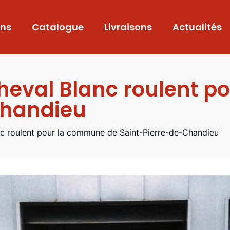
ons
Catalogue
Livraisons
Actualités
Cheval Blanc roulent 
Chandieu
nc roulent pour la commune de Saint-Pierre-de-Chandieu